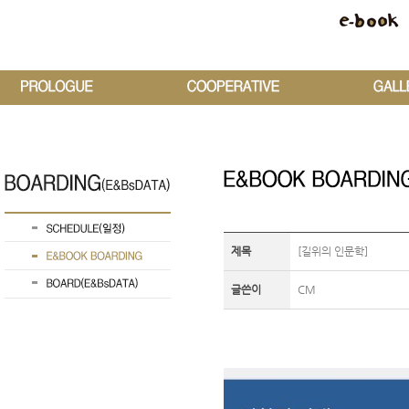
제목
[길위의 인문학]
글쓴이
CM