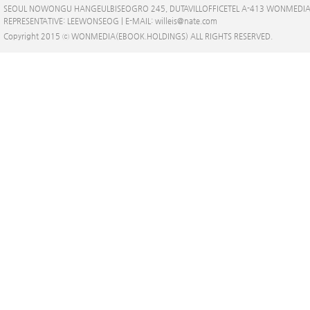
SEOUL NOWONGU HANGEULBISEOGRO 245, DUTAVILLOFFICETEL A-413 WONMEDI
REPRESENTATIVE: LEEWONSEOG | E-MAIL: willeis@nate.com
Copyright 2015 ⓒ WONMEDIA(EBOOK.HOLDINGS) ALL RIGHTS RESERVED.